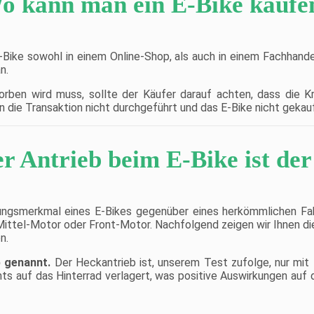
o kann man ein E-Bike kaufe
Die Suntour XCT verfügt
über eine "Vorlast" -
Einstellung, die auf das
Gewicht und den Fahrstil
des Benutzers abgestimmt
-Bike sowohl in einem Online-Shop, als auch in einem Fachhande
ist und sich somit für
n.
Offroad- und Asphaltfahrten
eignet. Schwalbe Smart
Sam-Reifen wurden
worben wird muss, sollte der Käufer darauf achten, dass die
entwickelt, um auf allen
n die Transaktion nicht durchgeführt und das E-Bike nicht gekau
Straßenoberflächen unter
allen Bedingungen eine gute
Haftung und Fahreffizienz
zu bieten.
r Antrieb beim E-Bike ist der
VERTRAUEN SIE AUF TOP-
KOMPONENTEN: Shimano
Schalt- und Schaltwerke
sorgen dafür, dass Ihr
Antrieb lange Zeit ruhig und
reaktionsfreudig bleibt,
lungsmerkmal eines E-Bikes gegenüber eines herkömmlichen Fah
während die mechanischen
ittel-Motor oder Front-Motor. Nachfolgend zeigen wir Ihnen di
Scheibenbremsen von Tektro
n.
Sie genauso lange und
sicher auf den Strassen
begleiten.
b genannt.
Der Heckantrieb ist, unserem Test zufolge, nur mit
LOCKERES FAHREN:
ts auf das Hinterrad verlagert, was positive Auswirkungen auf d
Shimano Schalthebel,
Kurbeln und Schaltwerke
bilden ein weiches und
vielseitiges 21-Gang-