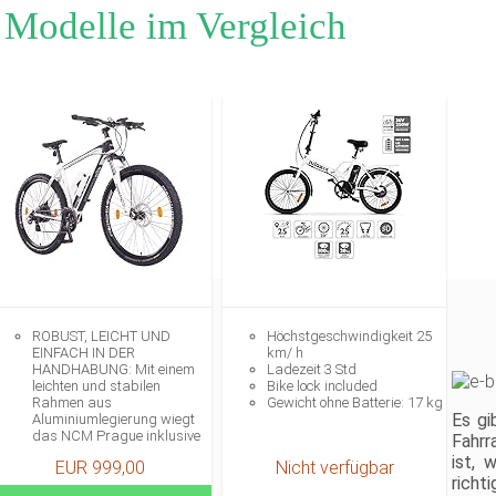
 Modelle im Vergleich
ROBUST, LEICHT UND
Höchstgeschwindigkeit 25
EINFACH IN DER
km/ h
HANDHABUNG: Mit einem
Ladezeit 3 Std
leichten und stabilen
Bike lock included
Rahmen aus
Gewicht ohne Batterie: 17 kg
Es gi
Aluminiumlegierung wiegt
das NCM Prague inklusive
Fahrr
elektrischer Komponenten
ist, 
EUR 999,00
Nicht verfügbar
bis zu 25 kg und behält
richt
dabei alle