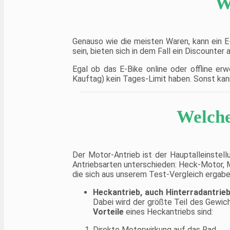
W
[3 Arbeitsmodus] --
die Leistungsabgabe von
Elektrischer Modus und
Batterie und Motor mit 6
Assist Modus. Zwei Modi
Stufen der
können jederzeit
Pedalunterstützung
umgeschaltet werden. Sie
einzustellen. Die
Genauso wie die meisten Waren, kann ein E
können wahlen, dass
entnehmbare 48-Volt-
sein, bieten sich in dem Fall ein Discounter a
irgendeiner modus Ihre
Lithium-Ionen-Batterie von
Reise genießen
DeHawk mit hoher
Kapazität ermöglicht eine
Egal ob das E-Bike online oder offline er
Fahrt von bis zu 75 Meilen.
Kauftag) kein Tages-Limit haben. Sonst kan
Über einen integrierten USB-
Anschluss können Sie Ihre
Smartgeräte unterwegs
aufladen.
Welche
LOCKERES FAHREN:
Shimano Schalthebel,
Kurbeln und Schaltwerke
bilden ein weiches und
vielseitiges 21-Gang-
System, während die
Der Motor-Antrieb ist der Hauptalleinstel
mechanischen Tektro
Antriebsarten unterschieden: Heck-Motor, M
Scheibenbremsen Ihre
die sich aus unserem Test-Vergleich ergabe
Sicherheit mit einem
zusätzlichen Bremssensor
(im linken Bremshebel) zum
Heckantrieb, auch Hinterradantrie
Abschalten des Motors
Dabei wird der größte Teil des Gewich
gewährleisten. Qualitativ
Vorteile
eines Heckantriebs sind:
hochwertige, ergonomische
Velo Griffe bleiben selbst auf
den längsten und härtesten
Direkte Motorwirkung auf das Rad