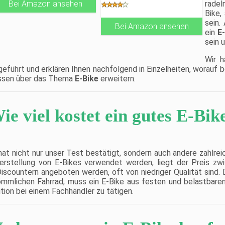
radel
Bei Amazon ansehen
Fahreigenschaften eines
normalen Mountainbikes
Bike,
bei.
sein.
OPTIMAL ABGESTIMMTE
Bei Amazon ansehen
ein
E
ELEKTRONISCHE
KOMPONENTEN: Der
sein 
Bafang 250W
Heckantriebsmotor, der
Wir h
468Wh DeHawk Akku, das
eführt und erklären Ihnen nachfolgend in Einzelheiten, worauf b
Das-Kit L6B LCD Display
Wissen über das Thema
E-Bike
erweitern.
und der Controller bilden
das elektronische System
des NCM Prag. Jede
Komponente wurde
sorgfältig ausgewählt, um
ie viel kostet ein gutes E-Bik
höchste Qualität zu bieten
und dem Fahrer dabei zu
helfen, 25km/h zu erreichen.
Das Display bietet 6 Stufen
der Pedalunterstützung
 hat nicht nur unser Test bestätigt, sondern auch andere zahlre
(oder Stufe 0, wenn Sie keine
Hilfe wollen) und das E-Bike
erstellung von E-Bikes verwendet werden, liegt der Preis zw
hat eine Reichweite von bis
 Discountern angeboten werden, oft von niedriger Qualität sind.
zu 90 Kilometern im Eco-
rkömmlichen Fahrrad, muss ein E-Bike aus festen und belastbare
Modus.
tion bei einem Fachhändler zu tätigen.
ANGENEHME FAHRTEN MIT
SUNTOUR UND SCHWALBE:
Suntour ist einer der
bekannstesten Hersteller im
designen von MTB-Gabeln.