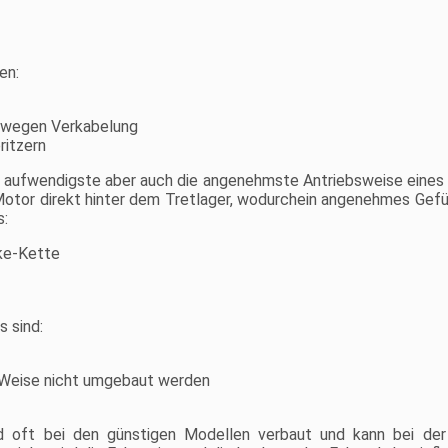
System, während die
mechanischen Tektro
Scheibenbremsen Ihre
Sicherheit mit einem
zusätzlichen Bremssensor
en:
(im linken Bremshebel) zum
Abschalten des Motors
gewährleisten. Qualitativ
s wegen Verkabelung
hochwertige, ergonomische
ritzern
Velo Griffe bleiben selbst auf
den längsten und härtesten
Fahrten komfortabel.
e aufwendigste aber auch die angenehmste Antriebsweise eines E
 Motor direkt hinter dem Tretlager, wodurchein angenehmes Gef
s:
ike-Kette
s sind:
e Weise nicht umgebaut werden
rd oft bei den günstigen Modellen verbaut und kann bei der