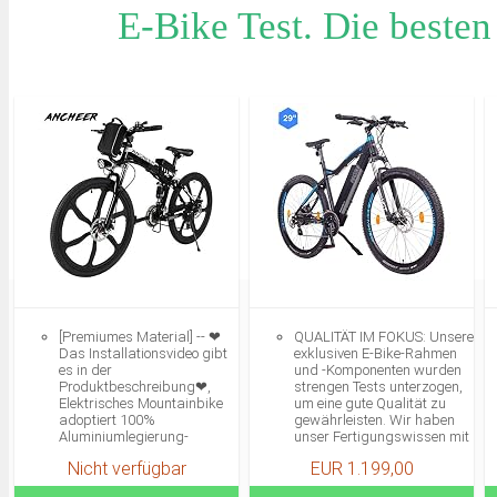
E-Bike Test. Die besten
[Premiumes Material] -- ❤
QUALITÄT IM FOKUS: Unsere
Das Installationsvideo gibt
exklusiven E-Bike-Rahmen
es in der
und -Komponenten wurden
Produktbeschreibung❤,
strengen Tests unterzogen,
Elektrisches Mountainbike
um eine gute Qualität zu
adoptiert 100%
gewährleisten. Wir haben
Aluminiumlegierung-
unser Fertigungswissen mit
Rahmen, ist die
Shimano, Tektro und
Nicht verfügbar
EUR 1.199,00
Vorderradgabel aus
anderen Top-Radsport-
hochfestem Kohlenstoffstahl
Markenkomponenten