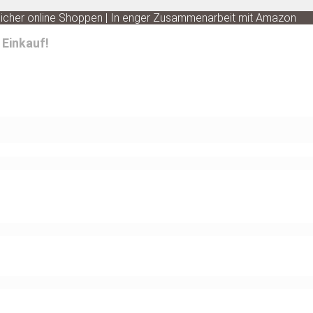
 Sicher online Shoppen | In enger Zusammenarbeit mit Amazon
 Einkauf!