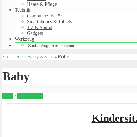
Haare & Pflege
Technik
Computerzubehör
Smartphones & Tablets
TV & Sound
Gadgets
Werkzeug
Startseite
»
Baby & Kind
»
Baby
Baby
Baby
•
Baby & Kind
Kindersit