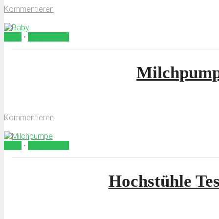
Kommentieren
von
Censura
Baby
•
Baby & Kind
Milchpumpe
13. Februar 2019
Kommentieren
von
Censura
Baby
•
Baby & Kind
Hochstühle Tes
17. Oktober 2017