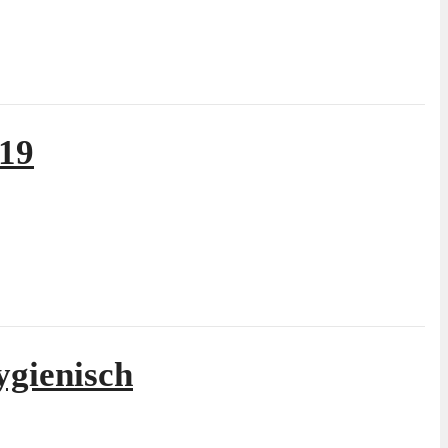
019
ygienisch