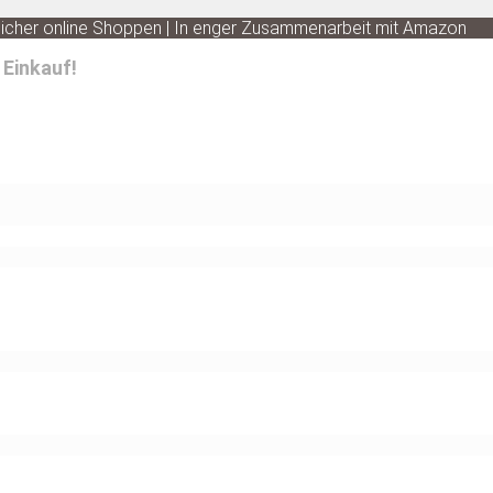
 Sicher online Shoppen | In enger Zusammenarbeit mit Amazon
 Einkauf!