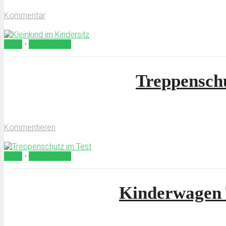
9. August 2019
Kommentar
von
Censura
Baby
•
Baby & Kind
Treppenschu
24. Juli 2019
Kommentieren
von
Censura
Baby
•
Baby & Kind
Kinderwagen T