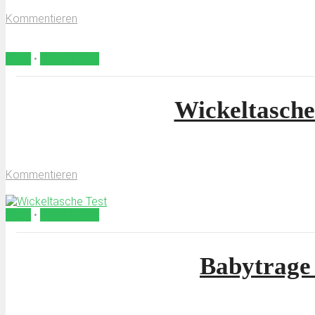
6. Juni 2019
Kommentieren
von
Censura
Baby
•
Baby & Kind
Wickeltasche
10. April 2019
Kommentieren
von
Censura
Baby
•
Baby & Kind
Babytrage 