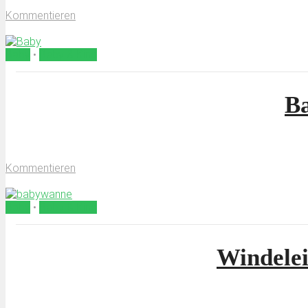
15. März 2019
Kommentieren
von
Censura
Baby
•
Baby & Kind
Ba
15. März 2019
Kommentieren
von
Censura
Baby
•
Baby & Kind
Windelei
15. März 2019