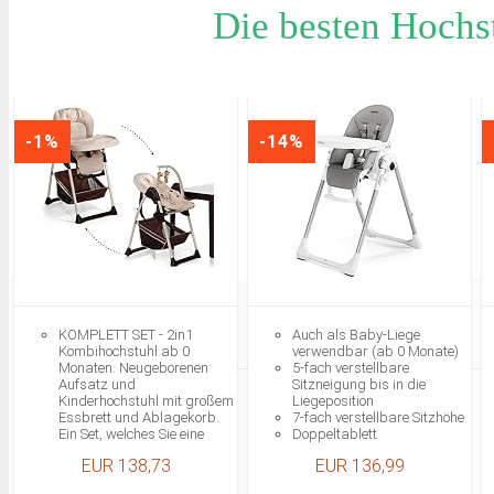
Die besten Hochst
-1%
-14%
KOMPLETT SET - 2in1
Auch als Baby-Liege
Kombihochstuhl ab 0
verwendbar (ab 0 Monate)
Monaten. Neugeborenen
5-fach verstellbare
Aufsatz und
Sitzneigung bis in die
Kinderhochstuhl mit großem
Liegeposition
Essbrett und Ablagekorb.
7-fach verstellbare Sitzhöhe
Ein Set, welches Sie eine
Doppeltablett
lange Zeit begleiten wird.
Leicht abwischbarer PVC-
EUR 138,73
EUR 136,99
WÄCHST MIT - Sie können
Bezug (phthalatfrei)
den Hochstuhl bis 15 kg