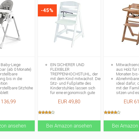
-45%
 Baby-Liege
EIN SICHERER UND
Mitwachsend
bar (ab 0 Monate)
FLEXIBLER
aus Holz für 
erstellbare
TREPPENHOCHSTUHL, der
Monaten bis
ng bis in die
mit dem Kind mitwächst. Die
Abnehmbares
ition
Sitz- und Fußplatte des
ideal dafür,
rstellbare Sitzhöhe
Kinderstuhles lassen sich
mit der Fami
blett
für eine ergonomisch gute
sitzen und e
bwischbarer PVC-
Sitzeinstellung verstellen.
Kinderhochst
 136,99
EUR 49,80
EUR 61
hthalatfrei)
DER ABNEHMBARE
Punkt-Sicherh
SICHERHEITSBÜGEL UND
guten Halt u
DAS GURTSYSTEM bieten
Sicherheit
zusätzlichen Schutz im
Sitz und Fuß
Kleinkindalter. Der
Hochstuhls si
zon ansehen
Bei Amazon ansehen
Treppenhochstuhl ist für
Bei Amazon
und Stellsch
verschiedenste Tischhöhen
Füßen gleich
geeignet und flexibel
Unebenheite