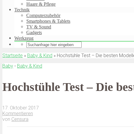
Haare & Pflege
Technik
Computerzubehör
Smartphones & Tablets
TV & Sound
Gadgets
Werkzeug
Startseite
»
Baby & Kind
»
Hochstühle Test – Die besten Modelle
Baby
•
Baby & Kind
Hochstühle Test – Die be
17. Oktober 2017
Kommentieren
von
Censura