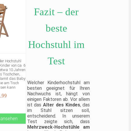
Fazit – der
beste
Hochstuhl im
Test
er Hochstuhl
Kinder von ca. 6
 etwa 10 Jahren
 Tischchen,
 damit das Baby
Welcher Kinderhochstuhl am
lie am Tisch
ssen kann
besten geeignet für Ihren
uhl mit 3-
Nachwuchs ist, hängt von
,99
eitsgurt für
einigen Faktoren ab. Vor allem
nd optimale
ist das
Alter des Kindes
, das
stütze des
im Stuhl sitzen soll,
nd einstellbar
entscheidend. In unserem
 ansehen
rauben an den
Test zeigte sich, dass
en
Mehrzweck-Hochstühle am
n aus