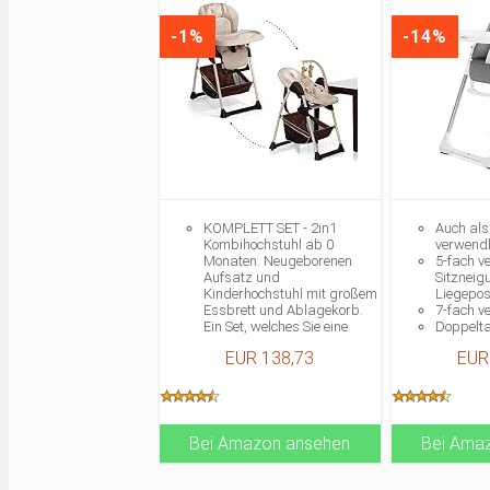
-1%
-14%
KOMPLETT SET - 2in1
Auch als
Kombihochstuhl ab 0
verwend
Monaten. Neugeborenen
5-fach v
Aufsatz und
Sitzneigu
Kinderhochstuhl mit großem
Liegepos
Essbrett und Ablagekorb.
7-fach ve
Ein Set, welches Sie eine
Doppelta
lange Zeit begleiten wird.
Leicht a
EUR 138,73
EUR
WÄCHST MIT - Sie können
Bezug (p
den Hochstuhl bis 15 kg
einsetzen. Am Anfang
können Sie für Ihr Baby den
Neugeborenaufsatz mit
Bei Amazon ansehen
bequemer Liegefunktion
Bei Ama
nutzen und später den
Kinderhochstuhl.