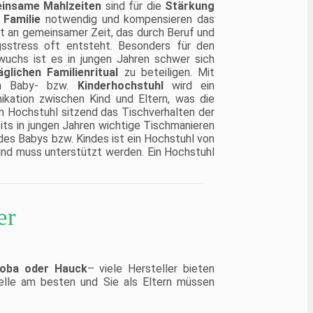
insame Mahlzeiten
sind für die
Stärkung
 Familie
notwendig und kompensieren das
it an gemeinsamer Zeit, das durch Beruf und
gsstress oft entsteht. Besonders für den
uchs ist es in jungen Jahren schwer sich
glichen Familienritual
zu beteiligen. Mit
m Baby- bzw.
Kinderhochstuhl
wird ein
kation zwischen Kind und Eltern, was die
im Hochstuhl sitzend das Tischverhalten der
eits in jungen Jahren wichtige Tischmanieren
 des Babys bzw. Kindes ist ein Hochstuhl von
und muss unterstützt werden. Ein Hochstuhl
er
oba oder Hauck
– viele Hersteller bieten
elle am besten und Sie als Eltern müssen