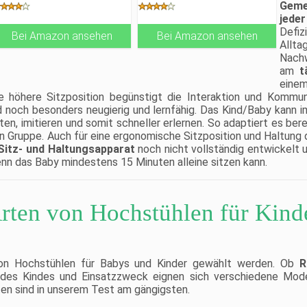
DAS GURTSYSTEM bieten
Sicherheit
Geme
zusätzlichen Schutz im
Sitz und Fußstütze des
jeder
Kleinkindalter. Der
Hochstuhls sind einstellbar
Defiz
Bei Amazon ansehen
Treppenhochstuhl ist für
Bei Amazon ansehen
und Stellschrauben an den
Allta
verschiedenste Tischhöhen
Füßen gleichen
geeignet und flexibel
Unebenheiten aus
Nachw
anpassbar.
Sicherheitsbügel und Gurt
am
tä
SITZ- UND FUSSBRETT
sind für ältere Kinder (3 - 10
eine
KÖNNEN NACH BELIEBEN in
Jahre) abnehmbar
öhere Sitzposition begünstigt die Interaktion und Kommuni
die jeweiligen Einschübe mit
einem Handgriff geschoben
nd noch besonders neugierig und lernfähig. Das Kind/Baby kann 
werden. Zum Reinigen kann
n, imitieren und somit schneller erlernen. So adaptiert es ber
man den Treppenhochstuhl
en Gruppe. Auch für eine ergonomische Sitzposition und Haltung
mit einem feuchten Tuch
Sitz- und Haltungsapparat
noch nicht vollständig entwickelt 
abwischen.
ALS BABYHOCHSTUHL FÜR
nn das Baby mindestens 15 Minuten alleine sitzen kann.
KLEINKINDER, die ohne
fremde Hilfe sitzen können
(ab ca. 6 Monaten), geeignet
und bis ca. 50 kg belastbar.
rten von Hochstühlen für Kind
DIE SITZHÖHE DES
HOCHSTUHLS liegt bei
maximal 55 Zentimetern, die
unterste Einstellung liegt bei
42,5 Zentimetern.
Grundmaße: 80 cm x 44,5
von Hochstühlen für Babys und Kinder gewählt werden. Ob
R
cm x 54 cm, Oberkante
er des Kindes und Einsatzzweck eignen sich verschiedene Mod
Bügel 71 cm.
en sind in unserem Test am gängigsten.