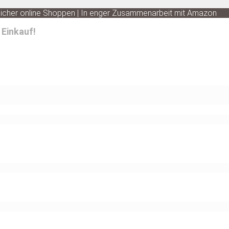
 Sicher online Shoppen | In enger Zusammenarbeit mit Amazon
 Einkauf!