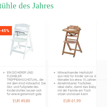
ühle des Jahres
-45%
EIN SICHERER UND
Mitwachsender Hochstuhl
FLEXIBLER
aus Holz für Kinder von ca. 6
TREPPENHOCHSTUHL, der
Monaten bis etwa 10 Jahren
mit dem Kind mitwächst. Die
Abnehmbares Tischchen,
Sitz- und Fußplatte des
ideal dafür, damit das Baby
Kinderstuhles lassen sich
mit der Familie am Tisch
für eine ergonomisch gute
sitzen und essen kann
Sitzeinstellung verstellen.
Kinderhochstuhl mit 3-
EUR 49,80
EUR 61,99
DER ABNEHMBARE
Punkt-Sicherheitsgurt für
SICHERHEITSBÜGEL UND
guten Halt und optimale