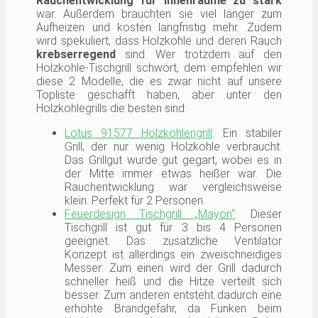
Rauchentwicklung für Innenräume zu stark
war. Außerdem brauchten sie viel länger zum
Aufheizen und kosten langfristig mehr. Zudem
wird spekuliert, dass Holzkohle und deren Rauch
krebserregend
sind. Wer trotzdem auf den
Holzkohle-Tischgrill schwört, dem empfehlen wir
diese 2 Modelle, die es zwar nicht auf unsere
Topliste geschafft haben, aber unter den
Holzkohlegrills die besten sind:
Lotus 91577 Holzkohlengrill
: Ein stabiler
Grill, der nur wenig Holzkohle verbraucht.
Das Grillgut wurde gut gegart, wobei es in
der Mitte immer etwas heißer war. Die
Rauchentwicklung war vergleichsweise
klein. Perfekt für 2 Personen.
Feuerdesign Tischgrill „Mayon“
: Dieser
Tischgrill ist gut für 3 bis 4 Personen
geeignet. Das zusätzliche Ventilator
Konzept ist allerdings ein zweischneidiges
Messer: Zum einen wird der Grill dadurch
schneller heiß und die Hitze verteilt sich
besser. Zum anderen entsteht dadurch eine
erhöhte Brandgefahr, da Funken beim