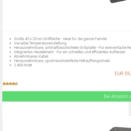
Große 45 x 25 cm Grillfläche - Ideal für die ganze Familie
Variable Temperatureinstellung
Herausnehmbare, antihaftbeschichtete Grillplatte - Für eine einfache R
Integriertes Heizelement - Für ein schnelles und effizientes Aufheizen
Abnehmbares Kabel
Herausnehmbare, spülmaschinenfeste Fettauffangschale
2.400 Watt
EUR 59
Bei Amazon 