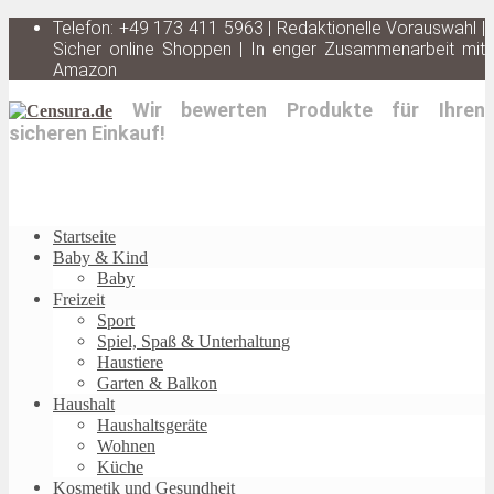
Telefon: +49 173 411 5963 | Redaktionelle Vorauswahl |
Sicher online Shoppen | In enger Zusammenarbeit mit
Amazon
Wir bewerten Produkte für Ihren
sicheren Einkauf!
Startseite
Baby & Kind
Baby
Freizeit
Sport
Spiel, Spaß & Unterhaltung
Haustiere
Garten & Balkon
Haushalt
Haushaltsgeräte
Wohnen
Küche
Kosmetik und Gesundheit