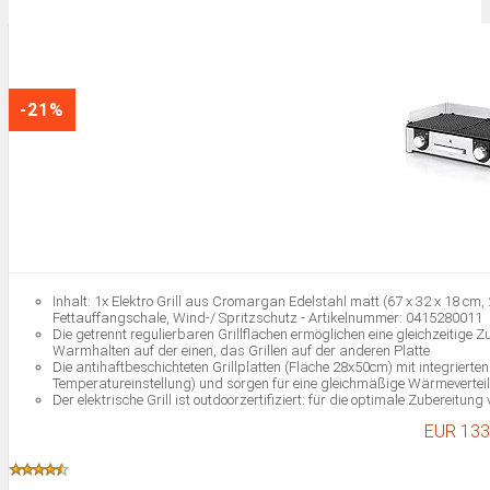
-21%
Inhalt: 1x Elektro Grill aus Cromargan Edelstahl matt (67 x 32 x 18 cm
Fettauffangschale, Wind-/ Spritzschutz - Artikelnummer: 0415280011
Die getrennt regulierbaren Grillflächen ermöglichen eine gleichzeitige
Warmhalten auf der einen, das Grillen auf der anderen Platte
Die antihaftbeschichteten Grillplatten (Fläche 28x50cm) mit integriert
Temperatureinstellung) und sorgen für eine gleichmäßige Wärmevertei
Der elektrische Grill ist outdoorzertifiziert: für die optimale Zubereitu
abnehmbarer Wind-/ Spritzschutz (Höhe 6 cm)
EUR 133
Leichte Reinigung da Grillplatten, Fettauffangschale und Windschutz s
Grill erst dann heiß, wenn die Platten korrekt eingebaut sind