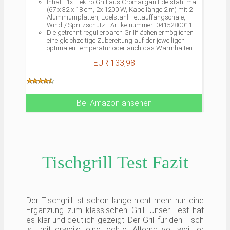
Inhalt: 1x Elektro Grill aus Cromargan Edelstahl matt
(67 x 32 x 18 cm, 2x 1200 W, Kabellänge 2 m) mit 2
Aluminiumplatten, Edelstahl-Fettauffangschale,
Wind-/ Spritzschutz - Artikelnummer: 0415280011
Die getrennt regulierbaren Grillflächen ermöglichen
eine gleichzeitige Zubereitung auf der jeweiligen
optimalen Temperatur oder auch das Warmhalten
auf der einen, das Grillen auf der anderen Platte
EUR 133,98
Die antihaftbeschichteten Grillplatten (Fläche
28x50cm) mit integrierten Heizelementen werden über
Drehknöpfen bedient (variable
Temperatureinstellung) und sorgen für eine
gleichmäßige Wärmeverteilung
Der elektrische Grill ist outdoorzertifiziert: für die
Bei Amazon ansehen
optimale Zubereitung von saftigem Grillgut auf dem
Balkon oder im Garten sorgt ein großer,
abnehmbarer Wind-/ Spritzschutz (Höhe 6 cm)
Leichte Reinigung da Grillplatten, Fettauffangschale
und Windschutz spülmaschinengeeignet sind. Durch
eine Sicherheitsfunktion wird der Grill erst dann heiß,
wenn die Platten korrekt eingebaut sind
Tischgrill Test Fazit
Der Tischgrill ist schon lange nicht mehr nur eine
Ergänzung zum klassischen Grill. Unser Test hat
es klar und deutlich gezeigt: Der Grill für den Tisch
ist mittlerweile eine echte Alternative, weil er