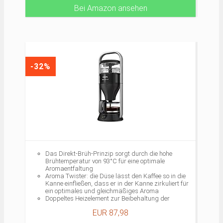
Unkomplizierte Reinigung: Filtereinsatz, Glaskanne
Bei Amazon ansehen
und Deckel spülmaschinengeeignet, Automatische
Entkalkungs-Anzeige, Entkalkungsvorgang auf
Knopfdruck
Lieferumfang: 1 Melitta Optimer Timer 100801,
Filterkaffeemaschine mit Glaskanne und Timer-
Funktion, Schwarz, 850 Watt
-32%
Das Direkt-Brüh-Prinzip sorgt durch die hohe
Brühtemperatur von 93°C für eine optimale
Aromaentfaltung
Aroma Twister: die Düse lässt den Kaffee so in die
Kanne einfließen, dass er in der Kanne zirkuliert für
ein optimales und gleichmäßiges Aroma
Doppeltes Heizelement zur Beibehaltung der
Kaffeetemperatur
EUR 87,98
Tropf-Stopp-Funktion, Automatische Abschaltung
und Klappdeckel für einfacheres Befüllen des