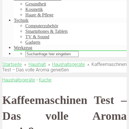
Gesundheit
Kosmetik
Haare & Pflege
Technik
Computerzubehör
Smartphones & Tablets
TV & Sound
Gadgets
Werkzeug
Startseite
»
Haushalt
»
Haushaltsgeräte
»
Kaffeemaschinen
Test – Das volle Aroma genießen
Haushaltsgeräte
•
Küche
Kaffeemaschinen Test –
Das volle Aroma