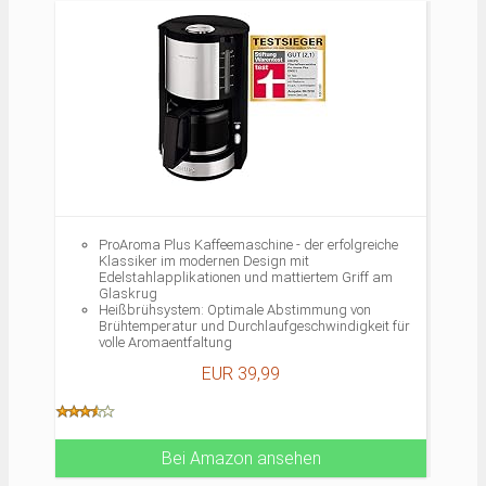
ProAroma Plus Kaffeemaschine - der erfolgreiche
Klassiker im modernen Design mit
Edelstahlapplikationen und mattiertem Griff am
Glaskrug
Heißbrühsystem: Optimale Abstimmung von
Brühtemperatur und Durchlaufgeschwindigkeit für
volle Aromaentfaltung
Automatische Abschaltung nach 30 min.
EUR 39,99
Aroma-Schalter
2teiliger Doppelwand-Schwenkfilter
Kapazität 1,25 l, 10 Tassen
Lieferumfang: Krups KM321 ProAroma Plus
Kaffeemaschine mit Glaskanne,
Bedienungsanleitung
Bei Amazon ansehen