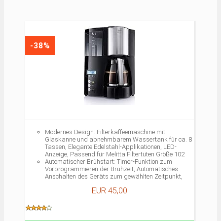
-38%
Modernes Design: Filterkaffeemaschine mit
Glaskanne und abnehmbarem Wassertank für ca. 8
Tassen, Elegante Edelstahl-Applikationen, LED-
Anzeige, Passend für Melitta Filtertüten Größe 102
Automatischer Brühstart: Timer-Funktion zum
Vorprogrammieren der Brühzeit, Automatisches
Anschalten des Geräts zum gewählten Zeitpunkt,
Ideal für den ersten Kaffee am frühen Morgen
EUR 45,00
Einfache Handhabung: Beleuchteter Ein- und
Ausschalter, Abnehmbarer, transparenter
Wassertank mit Skalierung zum leichten Befüllen,
Schwenkfilter mit herausnehmbarem Filtereinsatz,
Automatische Endabschaltung