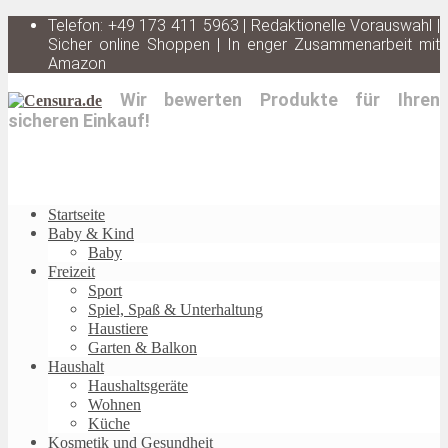
Telefon: +49 173 411 5963 | Redaktionelle Vorauswahl |
Sicher online Shoppen | In enger Zusammenarbeit mit
Amazon
Wir bewerten Produkte für Ihren
sicheren Einkauf!
Startseite
Baby & Kind
Baby
Freizeit
Sport
Spiel, Spaß & Unterhaltung
Haustiere
Garten & Balkon
Haushalt
Haushaltsgeräte
Wohnen
Küche
Kosmetik und Gesundheit